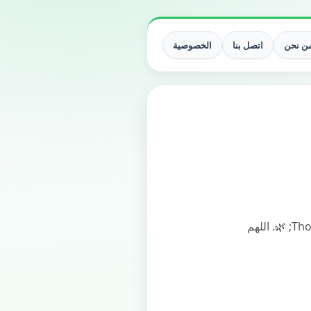
ن نحن
اتصل بنا
الخصوصية
Thou shalt not sow thorns in a land that passeth th rough it; 🌿. اللهم