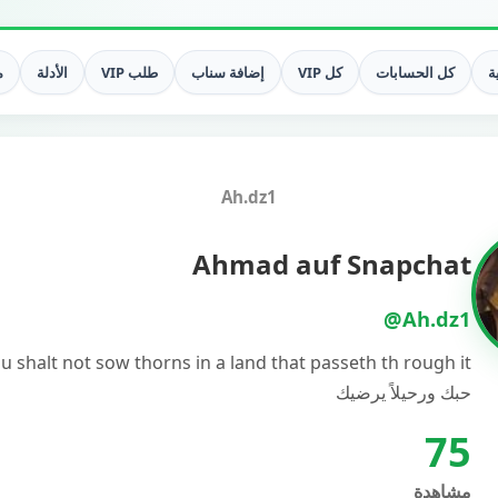
ة
كل الحسابات
كل VIP
إضافة سناب
طلب VIP
الأدلة
م
Ah.dz1
Ahmad auf Snapchat
@Ah.dz1
حبك ورحيلاً يرضيك
75
مشاهدة