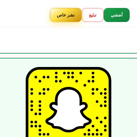
أضفني
تبليغ
نشر خاص