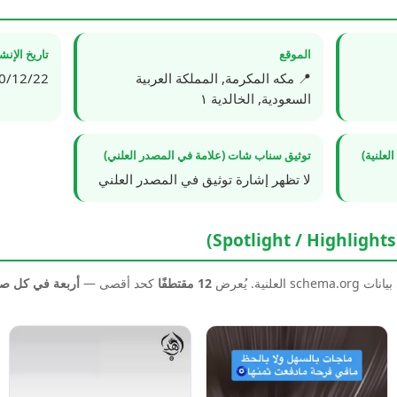
الموقع
تاريخ الإن
📍 مكه المكرمة, المملكة العربية
2/22 00:11:36
السعودية, الخالدية ١
علنية)
توثيق سناب شات (علامة في المصدر العلني)
لا تظهر إشارة توثيق في المصدر العلني
نية. يُعرض
12 مقتطفًا
كحد أقصى —
أربعة في كل 