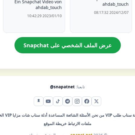
Ein Snapchat Video von
ahdab_touch
ahdab_touch
2024/12/07 08:17:32
2023/01/10 10:42:29
عرض الملف الشخصي على Snapchat
تابعنا:
@snapatnet
X (تويتر)
فيس بوك
إنستقرام
تيليجرام
تيك توك
يوتيوب
سناب شات
ة سناب
طلب VIP
من نحن
الأسئلة الشائعة
المساعدة
أدلة سناب شات
مزايا VIP
ال
ملفات الارتباط
خريطة الموقع