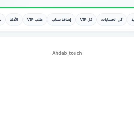
ة
كل الحسابات
كل VIP
إضافة سناب
طلب VIP
الأدلة
م
Ahdab_touch