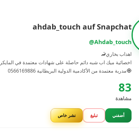
ahdab_touch auf Snapchat
@Ahdab_touch
اهداب بخاري🦂
اخصائية ميك اب شبه دائم حاصلة على شهادات معتمدة في المايكرو و
🧿مدربة معتمدة من الأكادمية الدولية البريطانية 0566169886
83
مشاهدة
أضفني
تبليغ
نشر خاص