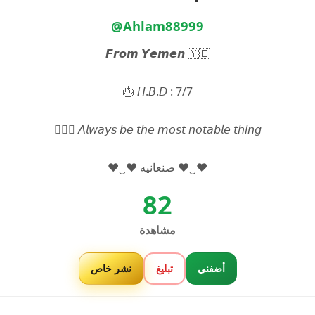
@Ahlam88999
𝙁𝙧𝙤𝙢 𝙔𝙚𝙢𝙚𝙣 🇾🇪
𝘏.𝘉.𝘋 : 7/7 🎂
𝘈𝘭𝘸𝘢𝘺𝘴 𝘣𝘦 𝘵𝘩𝘦 𝘮𝘰𝘴𝘵 𝘯𝘰𝘵𝘢𝘣𝘭𝘦 𝘵𝘩𝘪𝘯𝘨 🧜🏻‍♀️
♥‿♥ صنعانيه ♥‿♥
82
مشاهدة
أضفني
تبليغ
نشر خاص