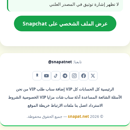
لا تظهر إشارة توثيق في المصدر العلني
عرض الملف الشخصي على Snapchat
تابعنا:
@snapatnet
X (تويتر)
فيس بوك
إنستقرام
تيليجرام
تيك توك
يوتيوب
سناب شات
الرئيسية
كل الحسابات
كل VIP
إضافة سناب
طلب VIP
من نحن
الأسئلة الشائعة
المساعدة
أدلة سناب شات
مزايا VIP
الخصوصية
الشروط
الاسترداد
اتصل بنا
ملفات الارتباط
خريطة الموقع
© 2026
snapat.net
— جميع الحقوق محفوظة.