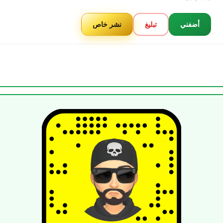
أضفني
تبليغ
نشر خاص