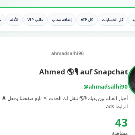
ة
كل الحسابات
كل VIP
إضافة سناب
طلب VIP
الأدلة
م
ahmadsalhi90
Ahmed 🌎🎙️ auf Snapchat
@ahmadsalhi90
أخبار العالم بين يديك 🎙️🌎 ننقل لك الحدث 🚨 تابع صفحتنا وفعل 🔔
الرابط ads
43
مشاهدة