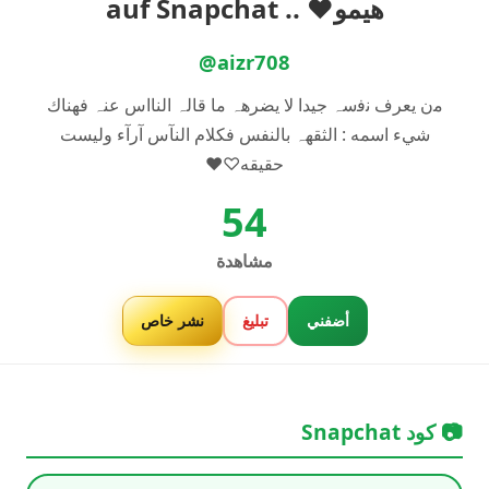
هيمو❤ .. auf Snapchat
@aizr708
‏ﻣن يعرف ﻧﻓسہ جيدا لا يضرھہ ما قالہ النااس عنہ فهناك
شيء اسمه : الثقهہ بالنفس فكلام النآس آرآء وليست
حقيقه♡♥️
54
مشاهدة
أضفني
تبليغ
نشر خاص
📷 كود Snapchat