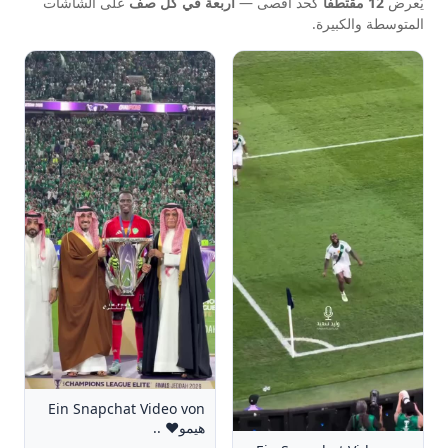
يُعرض
12 مقتطفًا
كحد أقصى —
أربعة في كل صف
على الشاشات
المتوسطة والكبيرة.
Ein Snapchat Video von
هيمو❤ ..