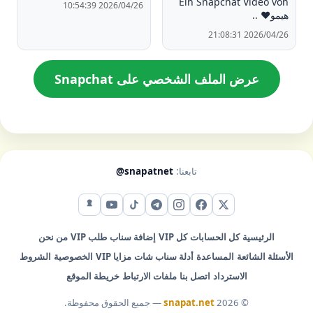
Ein Snapchat Video von
2026/04/26 10:54:39
هيمو❤ ..
2026/04/26 21:08:31
عرض الملف الشخصي على Snapchat
تابعنا:
@snapatnet
X (تويتر)
فيس بوك
إنستقرام
تيليجرام
تيك توك
يوتيوب
سناب شات
الرئيسية
كل الحسابات
كل VIP
إضافة سناب
طلب VIP
من نحن
الأسئلة الشائعة
المساعدة
أدلة سناب شات
مزايا VIP
الخصوصية
الشروط
الاسترداد
اتصل بنا
ملفات الارتباط
خريطة الموقع
© 2026
snapat.net
— جميع الحقوق محفوظة.