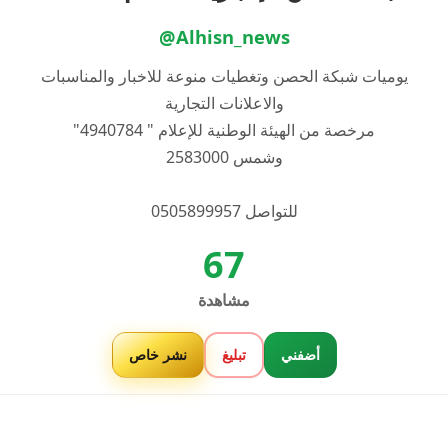
@Alhisn_news
يوميات شبكة الحصن وتغطيات منوعة للاخبار والمناسبات
والاعلانات التجارية
مرخصة من الهيئة الوطنية للإعلام " 4940784"
وشمس 2583000
للتواصل 0505899957
67
مشاهدة
أضفني
تبليغ
نشر خاص