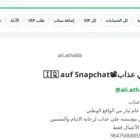
ة
كل الحسابات
كل VIP
إضافة سناب
طلب VIP
الأدلة
م
ali.athabb
ب📽️🇮🇶 auf Snapchat
@ali.at
عذاب
عام تيار من الواقع الوطني
مؤسسة علي عذاب لرعاية الايتام والمسنين
 الأعمال فقط