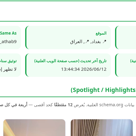
الموقع
Same As
📍 بغداد, 📍, العراق
_athab9/
ية)
تاريخ آخر تحديث (حسب صفحة الويب العلنية)
توثيق سناب
2026/06/12 13:44:34
لا تظهر إ
نية. يُعرض
12 مقتطفًا
كحد أقصى —
أربعة في كل 