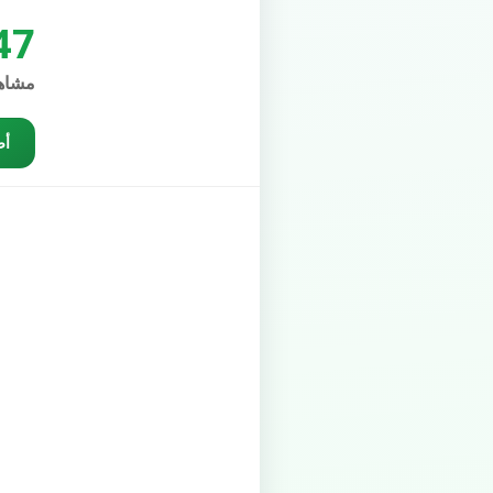
47
مشاه
أض