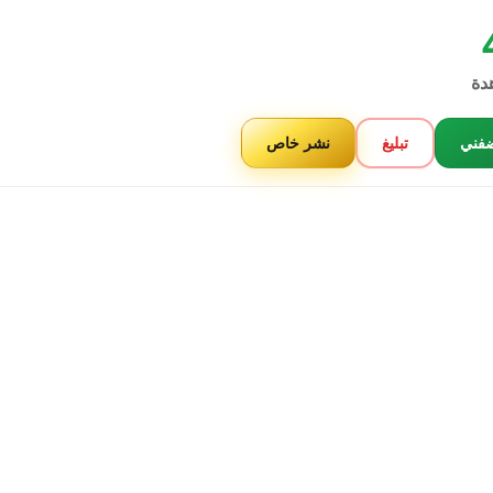
دة
فني
تبليغ
نشر خاص