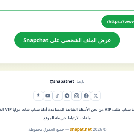
https://www
عرض الملف الشخصي على Snapchat
تابعنا:
@snapatnet
X (تويتر)
فيس بوك
إنستقرام
تيليجرام
تيك توك
يوتيوب
سناب شات
ة سناب
طلب VIP
من نحن
الأسئلة الشائعة
المساعدة
أدلة سناب شات
مزايا VIP
ال
ملفات الارتباط
خريطة الموقع
© 2026
snapat.net
— جميع الحقوق محفوظة.