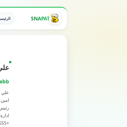
SNAPAT
الرئيسي
علي عذا
habb
علي 
امين 
رئيس 
ادارة
+9647506885555