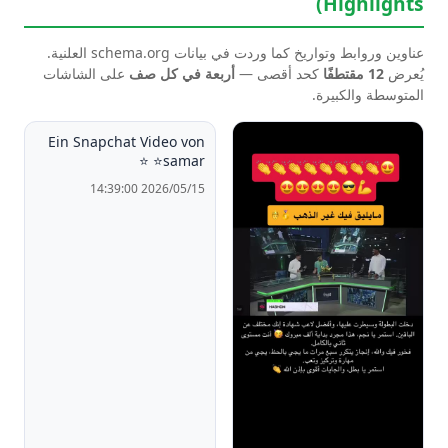
Highlights)
عناوين وروابط وتواريخ كما وردت في بيانات schema.org العلنية.
يُعرض
12 مقتطفًا
كحد أقصى —
أربعة في كل صف
على الشاشات
المتوسطة والكبيرة.
Ein Snapchat Video von
⭐️samar ⭐️
2026/05/15 14:39:00