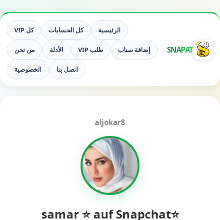
الرئيسية
كل الحسابات
كل VIP
SNAPAT
إضافة سناب
طلب VIP
الأدلة
من نحن
اتصل بنا
الخصوصية
aljokar8
⭐️samar ⭐️ auf Snapchat