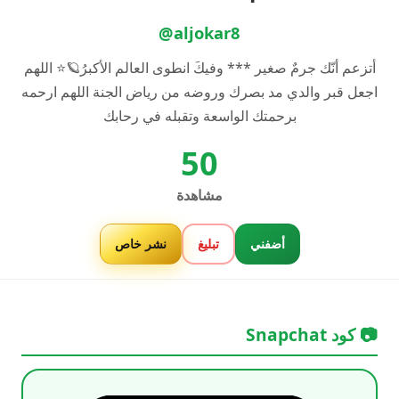
@aljokar8
أتزعم أنّك جرمٌ صغير *** وفيكَ انطوى العالم الأكبرُ🪐⭐️ اللهم
اجعل قبر والدي مد بصرك وروضه من رياض الجنة اللهم ارحمه
برحمتك الواسعة وتقبله في رحابك
50
مشاهدة
أضفني
تبليغ
نشر خاص
📷 كود Snapchat