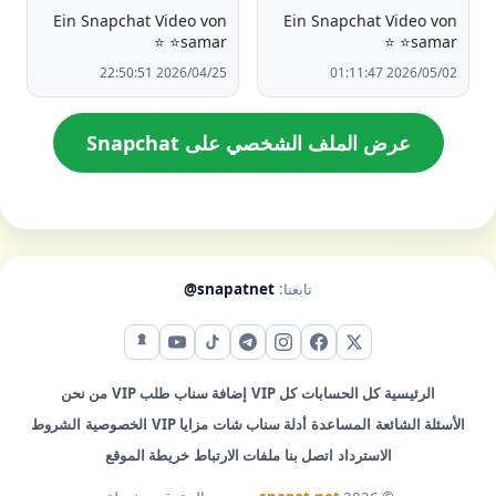
Ein Snapchat Video von
Ein Snapchat Video von
⭐️samar ⭐️
⭐️samar ⭐️
2026/04/25 22:50:51
2026/05/02 01:11:47
عرض الملف الشخصي على Snapchat
تابعنا:
@snapatnet
X (تويتر)
فيس بوك
إنستقرام
تيليجرام
تيك توك
يوتيوب
سناب شات
الرئيسية
كل الحسابات
كل VIP
إضافة سناب
طلب VIP
من نحن
الأسئلة الشائعة
المساعدة
أدلة سناب شات
مزايا VIP
الخصوصية
الشروط
الاسترداد
اتصل بنا
ملفات الارتباط
خريطة الموقع