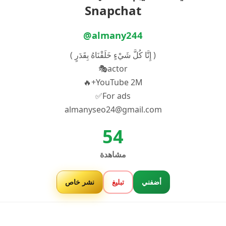
Snapchat
@almany244
( إِنَّا كُلَّ شَيْءٍ خَلَقْنَاهُ بِقَدَرٍ )
actor🎭
YouTube 2M+🔥
For ads✅
almanyseo24@gmail.com
54
مشاهدة
أضفني
تبليغ
نشر خاص