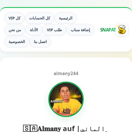
الرئيسية
كل الحسابات
كل VIP
SNAPAT
إضافة سناب
طلب VIP
الأدلة
من نحن
اتصل بنا
الخصوصية
almany244
﮼الماني| 🇸🇦𝐀𝐥𝐦𝐚𝐧𝐲 auf