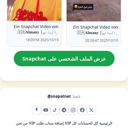
Ein Snapchat Video von
Ein Snapchat Video von
﮼الماني| 🇸🇦𝐀𝐥𝐦𝐚𝐧𝐲
﮼الماني| 🇸🇦𝐀𝐥𝐦𝐚𝐧𝐲
2025/10/19 18:09:58
2025/10/19 20:29:47
عرض الملف الشخصي على Snapchat
تابعنا:
@snapatnet
X (تويتر)
فيس بوك
إنستقرام
تيليجرام
تيك توك
يوتيوب
سناب شات
الرئيسية
كل الحسابات
كل VIP
إضافة سناب
طلب VIP
من نحن