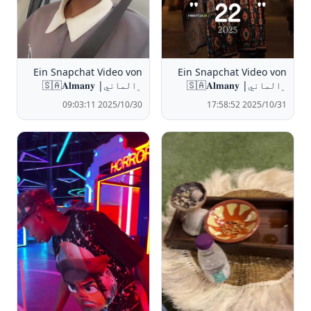
Ein Snapchat Video von
Ein Snapchat Video von
﮼الماني| 🇸🇦𝐀𝐥𝐦𝐚𝐧𝐲
﮼الماني| 🇸🇦𝐀𝐥𝐦𝐚𝐧𝐲
2025/10/30 09:03:11
2025/10/31 17:58:52