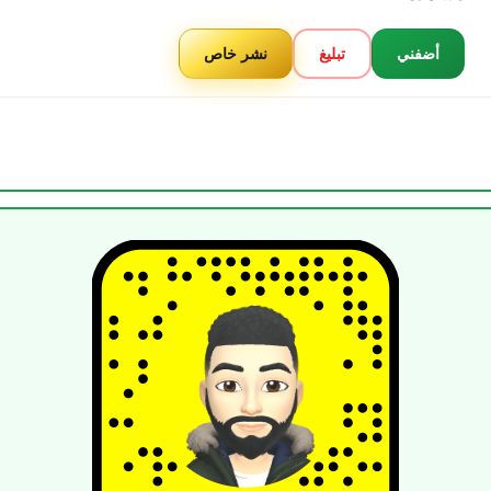
أضفني
تبليغ
نشر خاص