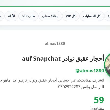
ة
كل الحسابات
كل VIP
إضافة سناب
طلب VIP
الأدلة
م
almas1880
أحجار عقيق نوادر auf Snapchat
@almas1880
اتشرف بمتابعتكم في حسابي أحجار عقيق ونوادر ترقبوا كل ماهو جد
للتواصل واتس 0502922287
59
مشاهدة