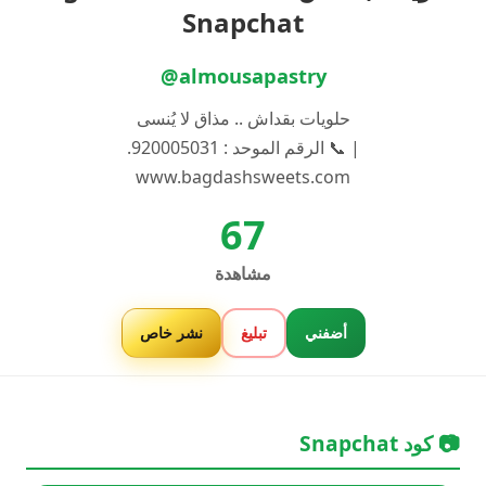
Snapchat
@almousapastry
حلويات بقداش .. مذاق لا يُنسى
| 📞 الرقم الموحد : 920005031.
www.bagdashsweets.com
67
مشاهدة
أضفني
تبليغ
نشر خاص
📷 كود Snapchat