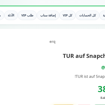
ة
كل الحسابات
كل VIP
إضافة سناب
طلب VIP
الأدلة
م
erq
TUR auf Snapc
@
TUR ist auf Snap
3
دة