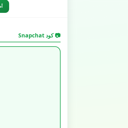
أض
📷 كود Snapchat