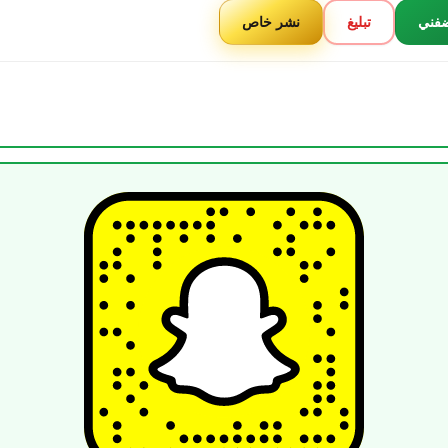
فني
تبليغ
نشر خاص