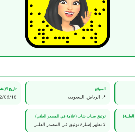
الموقع
تاريخ الإن
📍 الرياض, السعوديه
6/18 02:59:49
علنية)
توثيق سناب شات (علامة في المصدر العلني)
لا تظهر إشارة توثيق في المصدر العلني