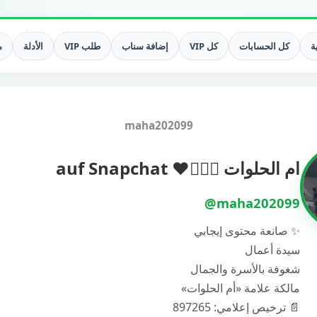
ة
كل الحسابات
كل VIP
إضافة سناب
طلب VIP
الأدلة
م
maha202099
ام الحلوات 🙋🏻‍♀️❤️ auf Snapchat
@maha202099
✨ صانعة محتوى إيجابي
سيدة أعمال
شغوفة بالأسرة والجمال
مالكة علامة «أم الحلوات»
📄 ترخيص إعلامي: 897265