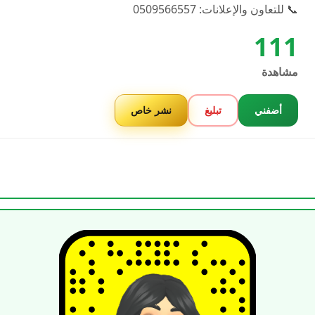
📞 للتعاون والإعلانات: 0509566557
111
مشاهدة
أضفني
تبليغ
نشر خاص