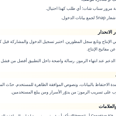
نات الدخول.
ي الإنتاج وتابع سجل المطورين. اختبر تسجيل الدخول والمشاركة قبل ك
 الدعم عند انتهاء الرموز. رسالة واضحة داخل التطبيق أفضل من فشل
تستخدمها، مدة الاحتفاظ بالبيانات، ونصوص الموافقة الظاهرة للمستخدم. حدّث 
 على تسريب الرموز: من يدوّر الأسرار ومن يبلغ المستخدمين.
العلامات
قد تطلب الوكالات عروض Creative Kit أو Bitmoji؛ تأكد أن فريقهم يفهم شاشا