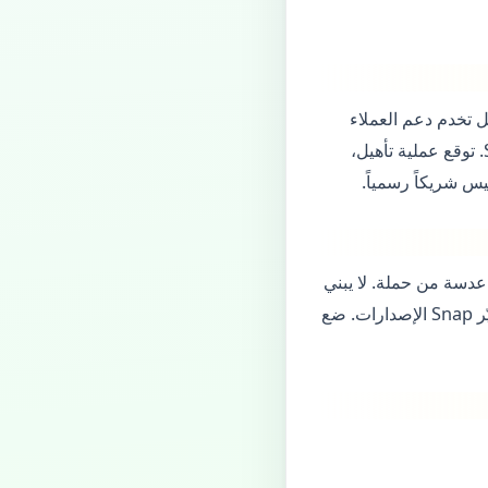
ل تخدم دعم العملاء
ضمن قنوات معتمدة. ليست مفتاحاً سحرياً لسحب قائمة أصدقاء المستخدم أو رفع Snap Score. توقع عملية تأهيل،
س شريكاً رسمياً.
دسة من حملة. لا يبني
متابعين تلقائياً. خطط لأسابيع من المراجعة، واختبارات على iOS وAndroid، وتحديثات عندما تغيّر Snap الإصدارات. ضع