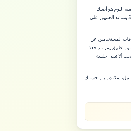
يه اليوم هو أصلك
الإبداعي غداً: فعّل التحقق بخطوتين، وتجنّب الاختصارات التي تطلب بيانات الدخول. دليل SNAPAT يساعد الجمهور على
رفات المستخدمين عن
بين تطبيق يمر مراجعة
جب ألا تبقى جلسة
امل، يمكنك إبراز حسابك