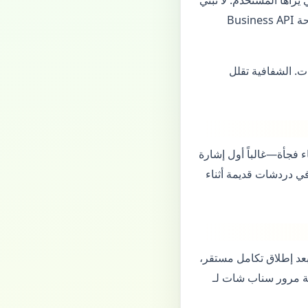
ميزة تنشر قصة تلقائياً دون نقرة صريحة—ذلك ينتهك سياسات المنصة ويثير شكاوى المتاجر. لوحة Business API
ت. الشفافية تقلل
الأخطاء فجأة—غالباً أول إشارة
سون في دردشات قديمة أثناء
بعد إطلاق تكامل مستقر،
لب كلمة مرور سناب شات لـ