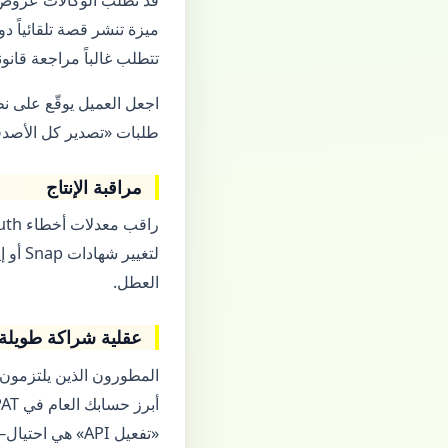
تتطلب غالباً مراجعة قانون
اجعل العميل يوقّع على نط
طلبات «تصدير كل الأصدق
مراقبة الإنتاج
لتغيي
العطل.
عقلية شراكة طويلة 
المطورون الذين يلتزمون 
«تفعيل API» هي احتيال—توقف وأبلغ.