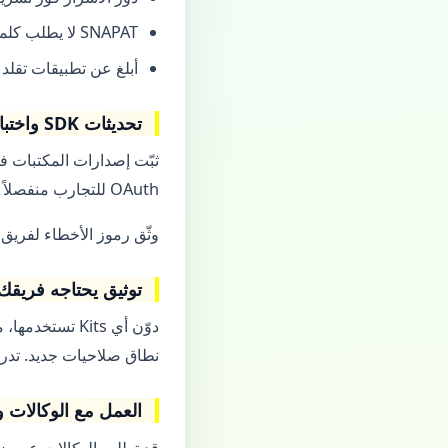
SNAPAT لا يطلب كلمة مرور سناب شات؛ أي طلب كهذا احتيال.
أبلغ عن تطبيقات تقلد شعار Snap لجمع بيا
تحديثات SDK واختبار الانحدار
ثبّت إصدارات المكتبات ف
OAuth للتجارب منفصلاً عن مفاتيح الإنتاج.
وثّق رموز الأخطاء لفريق
توثيق يحتاجه فريقك
دوّن أي Kits 
نطاق صلاحيات جديد. تدرب
العمل مع الوكالات و