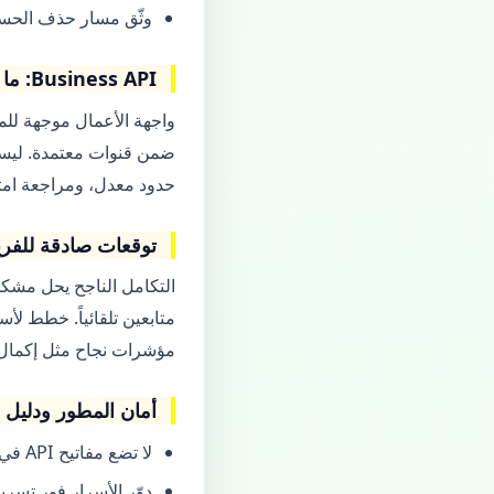
وثّق مسار حذف الحس
Business API: ما هو واقعي؟
واجهة الأعمال موجهة للمع
حدود معدل، ومراجعة امتث
توقعات صادقة للفر
التكامل الناجح يحل مشك
مؤشرات نجاح مثل إكمال 
أمان المطور ودليل SNAPAT
لا تضع مفاتيح API في مستودعات عامة على GitHub.
دوّر الأسرار فور تسر