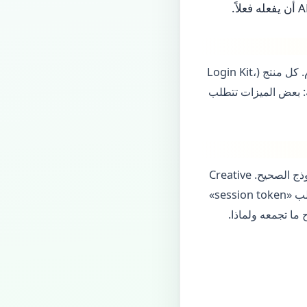
البوابة الرسمية هي المرجع الوحيد لإنشاء تطبيق، توليد مفاتيح OAuth، وقراءة شروط الاستخدام. كل منتج (Login Kit،
لبرمجة: بعض الميزات تتطلب
Login Kit يسمح للمستخدم بالدخول بتجربة سناب شات دون أن ترى كلمة مروره—هذا هو النموذج الصحيح. Creative
Kit يمرّر الوسائط إلى القصص بموافقة المستخدم. لا تخلط بين هذه الواجهات وبين سكربتات تطلب «session token»