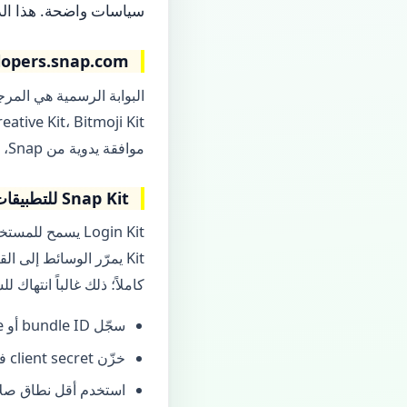
سياسات واضحة. هذا الدليل ي
developers.snap.com: خريط
موافقة يدوية من Snap، خاصة عند التعامل مع بيانات حساسة أو جماهير قاصرين.
Snap Kit للتطبيقات الصغيرة والمتوسطة
كاملاً؛ ذلك غالباً انتهاك للشروط واحتيال. اختبر 
سجّل bundle ID أو package name بدقة؛ الخطأ يوقف الإصدار.
خزّن client secret في الخادم فقط، لا في تطبيق الجوال.
استخدم أقل نطاق صلاحيات (scopes) 