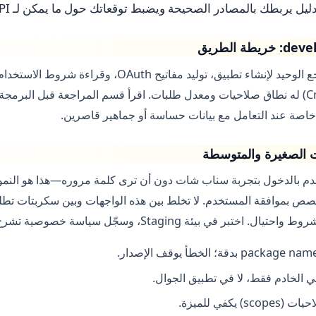
ربطك بالمصادر الصحيحة ويضبط توقعاتك حول ما يمكن لـ API أن يفعله فعلاً.
ة الطريق
Creative Kit، Bitmoji Kit) له نطاق صلاحيات ومعدل طلبات. اقرأ قسم المراجعة قبل ا
في بيئة Staging، وسجّل سياسة خصوصية تشرح ما تجمعه ولماذا.
يكفي للميزة.