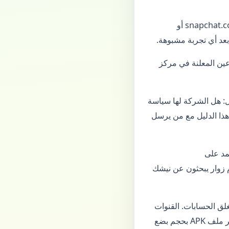
المؤثرون أحياناً يروجون لهذه الخدمات دون فهم المخاطر. اسأل: هل الرابط يذهب إلى نطاق snapchat.com أو
اء حقيقيين، واستخدم Spotlight أو برامج المبدعين المعلنة في مركز
مهام»، اقرأ التقييمات خارج متجر التطبيقات وابحث عن كلمة scam. اسأل: هل الشركة لها سياسة
هذا الدليل مع من يرسل
مد على
لعرض ملفك العام فقط أمام زوار يبحثون عن نيشك
ارك في سلوك يُغلق الحسابات. القنوات
الرسمية للمكافآت—إن وُجدت—تظهر داخل التطبيق أو على موقع الشركة المعروف، وليس عبر ملف APK بحجم بضع