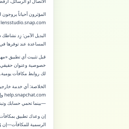
الاتصال أو الرسائل، ارف
lensstudio.snap.com؟ إن لم يكن كذلك، لا تسجّل الدخول. احتفظ بلقطة من إعدادات الأمان بعد أي تجربة مشبوهة.
المساعدة عند توفرها في
خصوصية وعنوان حقيقي؟ إن
لك روابط مكافآت يومية.
الخلاصة: أي خدمة خارجي
—بينما تحمي حسابك وتبن