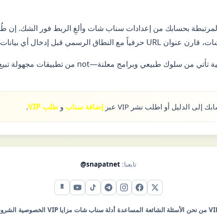
لمرتبطة بحسابك من إعدادات سناب شات وألغِ الربط فور الشك. إن طُل
 النطاق الرسمي قبل إدخال أي بيانات.
ك طبيعي وبرامج معلنة—not من تطبيقات مجهولة تبيع وهم الأمان.
لى الدليل أو اطلب نشر VIP عبر
إضافة سناب
و
طلب VIP
.
تابعنا:
@snapatnet
X (تويتر)
فيس بوك
إنستقرام
تيليجرام
تيك توك
يوتيوب
سناب شات
من نحن
الأسئلة الشائعة
المساعدة
أدلة سناب شات
مزايا VIP
الخصوصية
الشرو