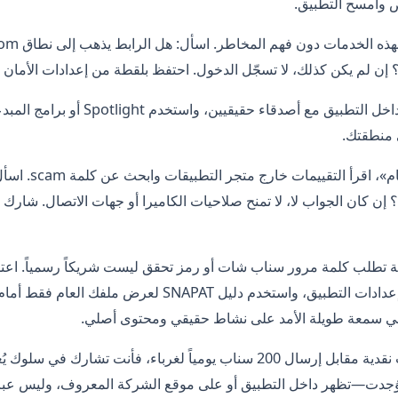
ض وامسح التطبيق.
البديل الآمن: زِد نشاطك داخل التطبيق مع أصدق
 منطقتك.
قبل تثبيت أي تطبيق «
 كان الجواب لا، لا تمنح صلاحيات الكاميرا أو جهات الاتصال. شارك 
ة تطلب كلمة مرور سناب شات أو رمز تحقق ليست شريكاً رسمياً. اعت
help.snapchat.com وإعدادات التطبيق، واستخدم دليل SNAPAT 
ي سمعة طويلة الأمد على نشاط حقيقي ومحتوى أصلي.
إن وعدك تطبيق بمكافآت نقدية مقابل إرسال 200 سناب يومياً لغرباء، فأنت تش