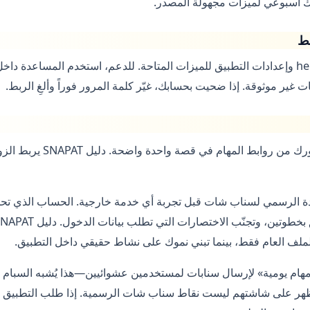
ك أسبوعي لميزات مجهولة المصدر.
قط
راجع help.snapchat.com وإعدادات التطبيق للميزات المتاحة. للدعم، استخدم المساعد
إذا كنت مبدعاً، حذّر جمهورك من رواب
عدة الرسمي لسناب شات قبل تجربة أي خدمة خارجية. الحساب الذي تحم
لف العام فقط، بينما تبني نموك على نشاط حقيقي داخل التطبيق.
ام يومية» لإرسال سنابات لمستخدمين عشوائيين—هذا يُشبه السبام
 تظهر على شاشتهم ليست نقاط سناب شات الرسمية. إذا طلب التطبيق 