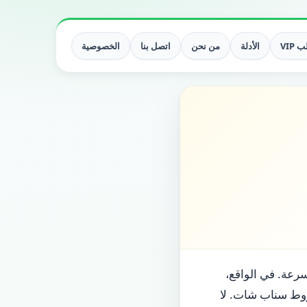
 VIP
الأدلة
من نحن
اتصل بنا
الخصوصية
 10 مهام واربح 5000 نقطة» تبدو مغرية، خاصة لمن يريد رفع Snap Score بسرعة. في الواقع،
روط سناب شات. لا