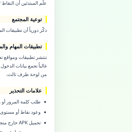
علّم المبتدئين أن النقاط ل
توعية المجتمع
ذكّر دورياً أن تطبيقات 
تطبيقات المهام والم
غالباً تجمع بيانات الدخول
من لوحة طرف ثالث.
علامات التحذير
طلب كلمة المرور أو رمز OTP «لربط ال
وعود نقاط أو مستوى
تحميل APK خارج متجر رسمي.