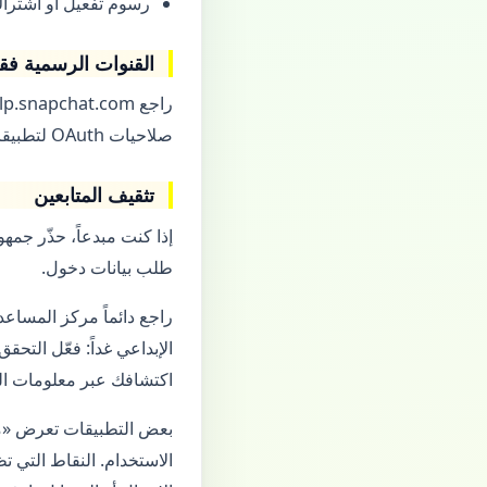
رسوم تفعيل أو اشترا
القنوات الرسمية ف
صلاحيات OAuth لتطبيقات غير موثوقة. إذا ضحيت بحسابك، غيّر كلمة المرور فوراً وألغِ الربط.
تثقيف المتابعين
طلب بيانات دخول.
راجع دائماً مركز المسا
اكتشافك عبر معلومات الم
بعض التطبيقات تعرض «مه
الاستخدام. النقاط التي