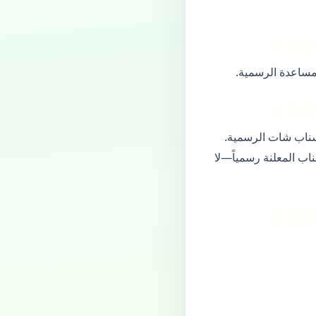
لمساعدة الرسمية.
Snap Sco أو فتح ميزات VIP. ليست قنوات سناب شات الرسمية.
ناب المعلنة رسمياً—لا