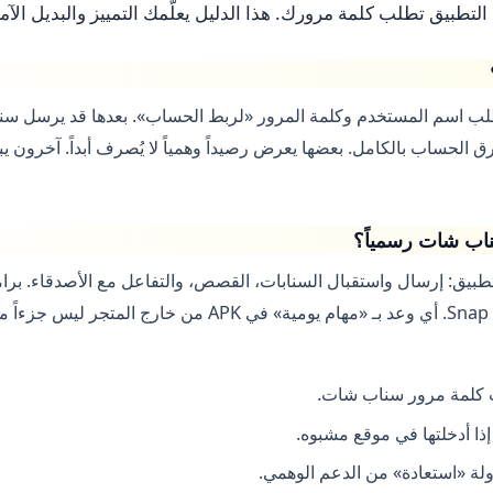
لتطبيق تطلب كلمة مرورك. هذا الدليل يعلّمك التمييز والبديل الآم
طلب اسم المستخدم وكلمة المرور «لربط الحساب». بعدها قد يرسل سن
 الحساب بالكامل. بعضها يعرض رصيداً وهمياً لا يُصرف أبداً. آخرون يب
ناب شات رسمياً؟
بيق: إرسال واستقبال السنابات، القصص، والتفاعل مع الأصدقاء. برامج
تمر عبر قنوات معلنة من Snap. أي وعد بـ «مهام يومية» في APK من خارج
كلمة مرور سناب شات.
 إذا أدخلتها في موقع مشبوه.