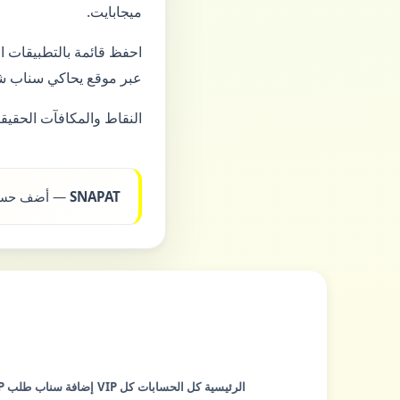
ميجابايت.
احفظ قائمة بالتطبيقات ا
عبر موقع يحاكي سناب شات، قارن عنوان URL حرفياً مع
النقاط والمكافآت الحقيقية تأتي من سلو
SNAPAT
— أضف حسابك إ
الرئيسية
كل الحسابات
كل VIP
إضافة سناب
طلب VIP