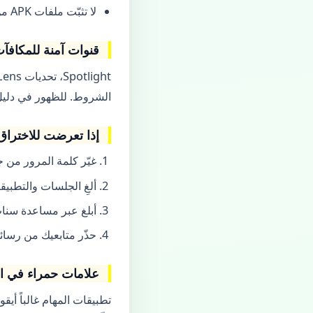
لا تثبّت ملفات APK من روابط في تيليجرام.
قنوات آمنة للمكافآت
الشروط. للظهور في دليل SNAPAT، قدّم بيانات ملفك العام فقط؛ الدليل لا يدير مهاماً ولا يطلب كلمة ا
إذا تعرضت للاختراق
غيّر كلمة المرور من 
ألغِ الجلسات والتطبيق
أبلغ عبر مساعدة سنا
حذّر متابعيك من رسائ
علامات حمراء في ال
تطبيقات المهام غالباً أ