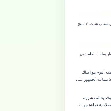
ة داخل سناب شات. لا تمنح
ط المهام في قصة واحدة واضحة. دليل SNAPAT يربط الزوار بملفك العام دون
يه اليوم هو أصلك
الإبداعي غداً: فعّل التحقق بخطوتين، وتجنّب الاختصارات التي تطلب بيانات الدخول. دليل SNAPAT يساعد الجمهور على
 وقد يخالف شروط
صلاحية قراءة جهات