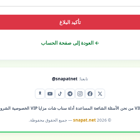
تأكيد البلاغ
← العودة إلى صفحة الحساب
تابعنا:
@snapatnet
X (تويتر)
فيس بوك
إنستقرام
تيليجرام
تيك توك
يوتيوب
سناب شات
من نحن
الأسئلة الشائعة
المساعدة
أدلة سناب شات
مزايا VIP
الخصوصية
الشرو
© 2026
snapat.net
— جميع الحقوق محفوظة.