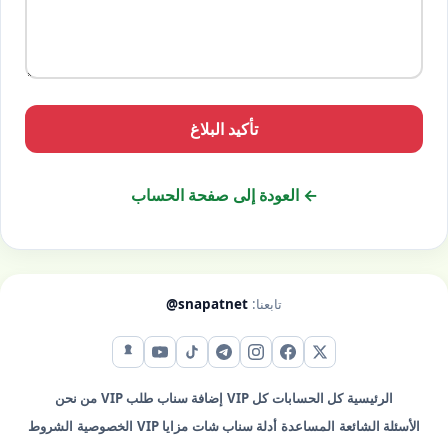
تأكيد البلاغ
← العودة إلى صفحة الحساب
تابعنا:
@snapatnet
X (تويتر)
فيس بوك
إنستقرام
تيليجرام
تيك توك
يوتيوب
سناب شات
الرئيسية
كل الحسابات
كل VIP
إضافة سناب
طلب VIP
من نحن
الأسئلة الشائعة
المساعدة
أدلة سناب شات
مزايا VIP
الخصوصية
الشروط