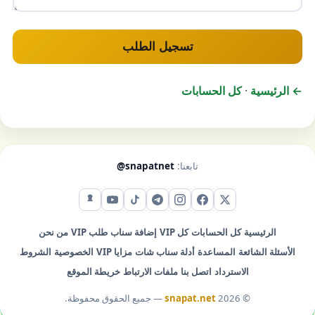
تسجيل الطلب
← الرئيسية
·
كل الحسابات
تابعنا:
@snapatnet
X (تويتر)
فيس بوك
إنستقرام
تيليجرام
تيك توك
يوتيوب
سناب شات
الرئيسية
كل الحسابات
كل VIP
إضافة سناب
طلب VIP
من نحن
الأسئلة الشائعة
المساعدة
أدلة سناب شات
مزايا VIP
الخصوصية
الشروط
الاسترداد
اتصل بنا
ملفات الارتباط
خريطة الموقع
© 2026
snapat.net
— جميع الحقوق محفوظة.