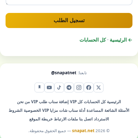
تسجيل الطلب
← الرئيسية
·
كل الحسابات
تابعنا:
@snapatnet
X (تويتر)
فيس بوك
إنستقرام
تيليجرام
تيك توك
يوتيوب
سناب شات
الرئيسية
كل الحسابات
كل VIP
إضافة سناب
طلب VIP
من نحن
الأسئلة الشائعة
المساعدة
أدلة سناب شات
مزايا VIP
الخصوصية
الشروط
الاسترداد
اتصل بنا
ملفات الارتباط
خريطة الموقع
© 2026
snapat.net
— جميع الحقوق محفوظة.